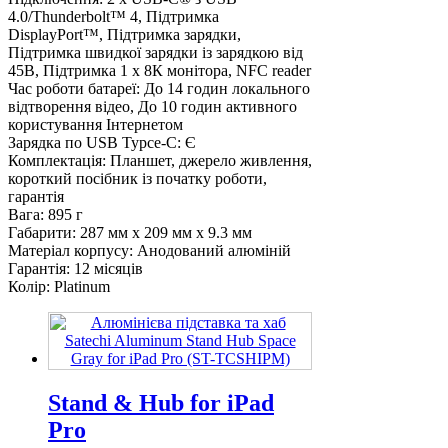
4.0/Thunderbolt™ 4, Підтримка
DisplayPort™, Підтримка зарядки,
Підтримка швидкої зарядки із зарядкою від
45В, Підтримка 1 х 8К монітора, NFC reader
Час роботи батареї:
До 14 годин локального
відтворення відео, До 10 годин активного
користування Інтернетом
Зарядка по USB Typce-C:
Є
Комплектація:
Планшет, джерело живлення,
короткий посібник із початку роботи,
гарантія
Вага:
895 г
Габарити:
287 мм x 209 мм x 9.3 мм
Матеріал корпусу:
Анодований алюміній
Гарантія:
12 місяців
Колір:
Platinum
Stand & Hub for iPad
Pro