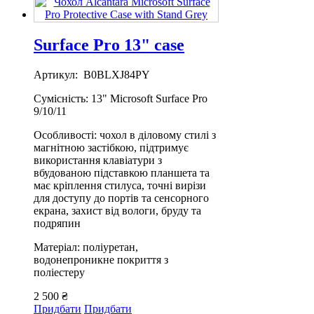
Surface Pro 13" case
Артикул: B0BLXJ84PY
Сумісність: 13" Microsoft Surface Pro
9/10/11
Особливості: чохол в діловому стилі з
магнітною застібкою, підтримує
використання клавіатури з
вбудованою підставкою планшета та
має кріплення стилуса, точні вирізи
для доступу до портів та сенсорного
екрана, захист від вологи, бруду та
подряпин
Матеріал: поліуретан,
водонепроникне покриття з
поліестеру
2 500 ₴
Придбати
Придбати