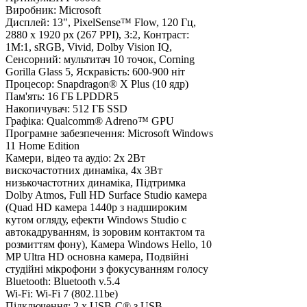
Виробник:
Microsoft
Дисплей:
13", PixelSense™ Flow, 120 Гц,
2880 х 1920 px (267 PPI), 3:2, Контраст:
1M:1, sRGB, Vivid, Dolby Vision IQ,
Сенсорний: мультитач 10 точок, Corning
Gorilla Glass 5, Яскравість: 600-900 ніт
Процесор:
Snapdragon® X Plus (10 ядр)
Пам'ять:
16 ГБ LPDDR5
Накопичувач:
512 ГБ SSD
Графіка:
Qualcomm® Adreno™ GPU
Програмне забезпечення:
Microsoft Windows
11 Home Edition
Камери, відео та аудіо:
2х 2Вт
вискочастотних динаміка, 4х 3Вт
низькочастотних динаміка, Підтримка
Dolby Atmos, Full HD Surface Studio камера
(Quad HD камера 1440p з надшироким
кутом огляду, ефекти Windows Studio c
автокадруванням, із зоровим контактом та
розмиттям фону), Камера Windows Hello, 10
MP Ultra HD основна камера, Подвійні
студійні мікрофони з фокусуванням голосу
Bluetooth:
Bluetooth v.5.4
Wi-Fi:
Wi-Fi 7 (802.11be)
Підключення:
2 x USB-C® з USB