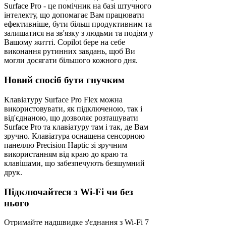
Surface Pro - це помічник на базі штучного
інтелекту, що допомагає Вам працювати
ефективніше, бути більш продуктивним та
залишатися на зв'язку з людьми та подіям у
Вашому житті. Copilot бере на себе
виконання рутинних завдань, щоб Ви
могли досягати більшого кожного дня.
Новий спосіб бути гнучким
Клавіатуру Surface Pro Flex можна
використовувати, як підключеною, так і
від'єднаною, що дозволяє розташувати
Surface Pro та клавіатуру там і так, де Вам
зручно. Клавіатура оснащена сенсорною
панеллю Precision Haptic зі зручним
використанням від краю до краю та
клавішами, що забезпечують безшумний
друк.
Підключайтеся з Wi-Fi чи без
нього
Отримайте надшвидке з'єднання з Wi-Fi 7