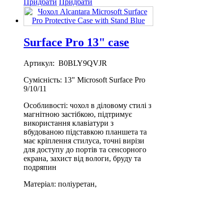
Придбати
Придбати
Surface Pro 13" case
Артикул: B0BLY9QVJR
Сумісність: 13" Microsoft Surface Pro
9/10/11
Особливості: чохол в діловому стилі з
магнітною застібкою, підтримує
використання клавіатури з
вбудованою підставкою планшета та
має кріплення стилуса, точні вирізи
для доступу до портів та сенсорного
екрана, захист від вологи, бруду та
подряпин
Матеріал: поліуретан,
водонепроникне покриття з
поліестеру
2 500 ₴