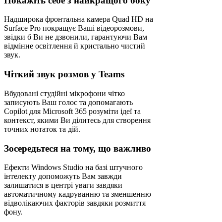
Покажіть себе з найкращого боку
Надширока фронтальна камера Quad HD на
Surface Pro покращує Ваші відеорозмови,
звідки б Ви не дзвонили, гарантуючи Вам
відмінне освітлення й кристально чистий
звук.
Чіткий звук розмов у Teams
Вбудовані студійні мікрофони чітко
записують Ваш голос та допомагають
Copilot для Microsoft 365 розуміти ідеї та
контекст, якими Ви ділитесь для створення
точних нотаток та дій.
Зосередьтеся на тому, що важливо
Ефекти Windows Studio на базі штучного
інтелекту допоможуть Вам завжди
залишатися в центрі уваги завдяки
автоматичному кадруванню та зменшенню
відволікаючих факторів завдяки розмиття
фону.