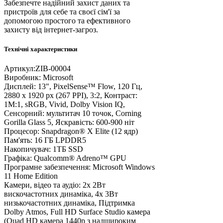
Забезпечте надійний захист даних та
пристроїв для себе та своєї сім'ї за
допомогою простого та ефективного
захисту від інтернет-загроз.
Технічні характеристики
Артикул:
ZIB-00004
Виробник:
Microsoft
Дисплей:
13", PixelSense™ Flow, 120 Гц,
2880 х 1920 px (267 PPI), 3:2, Контраст:
1M:1, sRGB, Vivid, Dolby Vision IQ,
Сенсорний: мультитач 10 точок, Corning
Gorilla Glass 5, Яскравість: 600-900 ніт
Процесор:
Snapdragon® X Elite (12 ядр)
Пам'ять:
16 ГБ LPDDR5
Накопичувач:
1ТБ SSD
Графіка:
Qualcomm® Adreno™ GPU
Програмне забезпечення:
Microsoft Windows
11 Home Edition
Камери, відео та аудіо:
2х 2Вт
вискочастотних динаміка, 4х 3Вт
низькочастотних динаміка, Підтримка
Dolby Atmos, Full HD Surface Studio камера
(Quad HD камера 1440p з надшироким