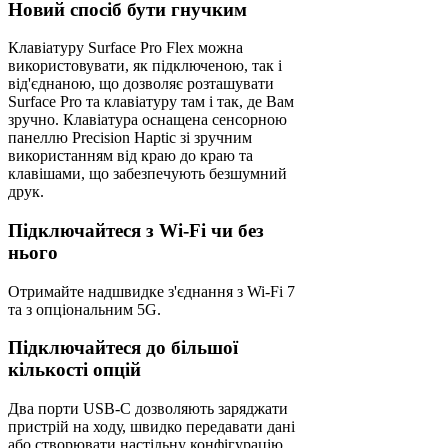
Новий спосіб бути гнучким
Клавіатуру Surface Pro Flex можна
використовувати, як підключеною, так і
від'єднаною, що дозволяє розташувати
Surface Pro та клавіатуру там і так, де Вам
зручно. Клавіатура оснащена сенсорною
панеллю Precision Haptic зі зручним
використанням від краю до краю та
клавішами, що забезпечують безшумний
друк.
Підключайтеся з Wi-Fi чи без
нього
Отримайте надшвидке з'єднання з Wi-Fi 7
та з опціональним 5G.
Підключайтеся до більшої
кількості опцій
Два порти USB-C дозволяють заряджати
пристрій на ходу, швидко передавати дані
або створювати настільну конфігурацію.