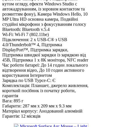
кутом огляду, ефекти Windows Studio c
автокадруванням, із зоровим контактом та
розмиттям фону), Камера Windows Hello, 10
MP Ultra HD основна камера, Подвійні
студійні мікрофони з фокусуванням голосу
Bluetooth:
Bluetooth v.5.4
Wi-Fi:
Wi-Fi 7 (802.11be)
Підключення:
2 x USB-C® з USB
4.0/Thunderbolt™ 4, Підтримка
DisplayPort™, Підтримка зарядки,
Підтримка швидкої зарядки із зарядкою від
45В, Підтримка 1 х 8К монітора, NFC reader
Час роботи батареї:
До 14 годин локального
відтворення відео, До 10 годин активного
користування Інтернетом
Зарядка по USB Typce-C:
Є
Комплектація:
Планшет, джерело живлення,
короткий посібник із початку роботи,
гарантія
Вага:
895 г
Габарити:
287 мм x 209 мм x 9.3 мм
Матеріал корпусу:
Анодований алюміній
Гарантія:
12 місяців