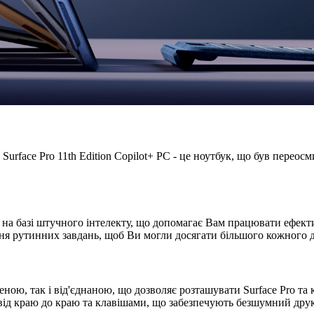
urface Pro 11th Edition Copilot+ PC - це ноутбук, що був перео
ик на базі штучного інтелекту, що допомагає Вам працювати ефект
ння рутинних завдань, щоб Ви могли досягати більшого кожного 
ною, так і від'єднаною, що дозволяє розташувати Surface Pro та 
 від краю до краю та клавішами, що забезпечують безшумний друк