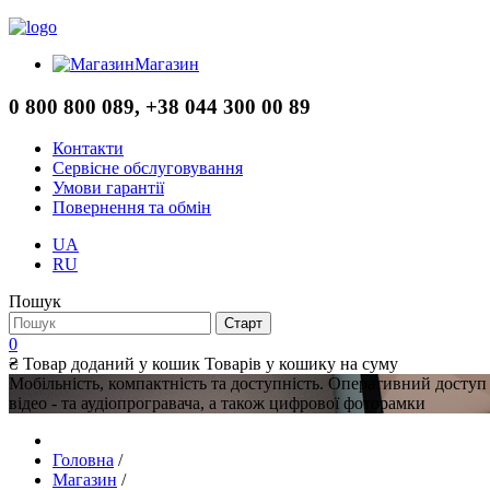
Магазин
0 800 800 089, +38 044 300 00 89
Контакти
Сервісне обслуговування
Умови гарантії
Повернення та обмін
UA
RU
Пошук
0
₴
Товар доданий у кошик
Товарів у кошику
на суму
Мобільність, компактність та доступність. Оперативний доступ
відео - та аудіопрогравача, а також цифрової фоторамки
Головна
/
Магазин
/