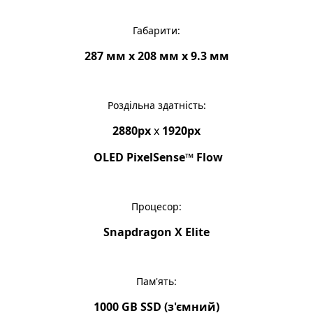
Габарити:
287 мм x 208 мм x 9.3 мм
Роздільна здатність:
2880px
x
1920px
OLED PixelSense™ Flow
Процесор:
Snapdragon X Elite
Пам'ять:
1000 GB SSD (з'ємний)