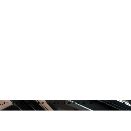
 до «світової павутини»: пошта, новини, ділове листування або 