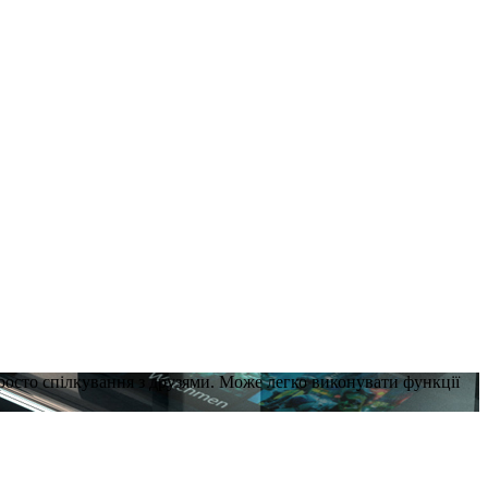
просто спілкування з друзями. Може легко виконувати функції