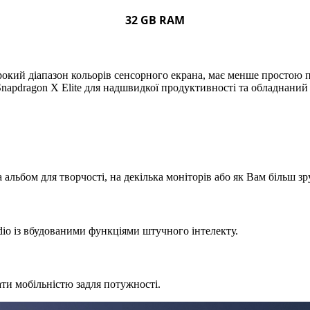
32 GB RAM
окий діапазон кольорів сенсорного екрана, має менше простою п
Snapdragon X Elite для надшвидкої продуктивності та обладнани
 альбом для творчості, на декілька моніторів або як Вам більш зр
dio із вбудованими функціями штучного інтелекту.
ати мобільністю задля потужності.